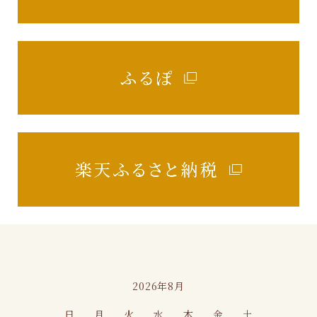
カレンダー
2026年8月
日
月
火
水
木
金
土