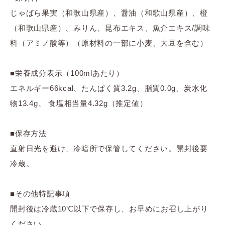
じゃばら果実（和歌山県産）、醤油（和歌山県産）、橙
（和歌山県産）、みりん、昆布エキス、魚介エキス/調味
料（アミノ酸等）（原材料の一部に小麦、大豆を含む）
■栄養成分表示（100mlあたり）
エネルギー66kcal、たんぱく質3.2g、脂質0.0g、炭水化
物13.4g、 食塩相当量4.32g（推定値）
■保存方法
直射日光を避け、冷暗所で保管してください。開封後要
冷蔵。
■その他特記事項
開封後は冷蔵10℃以下で保存し、お早めにお召し上がり
ください。