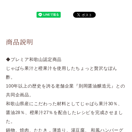
商品説明
◆プレミア和歌山認定商品
じゃばら果汁と橙果汁を使用したちょっと贅沢なぽん
酢。
100年以上の歴史を誇る老舗企業『則岡醤油醸造元』との
共同企画品。
和歌山県産にこだわった材料としてじゃばら果汁30％、
醤油28％、橙果汁27％を配合したレシピを完成させまし
た。
鍋物、焼肉、たたき，薄造り、湯豆腐、 和風ハンバーグ