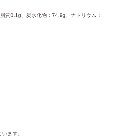
)
、脂質0.1g、炭水化物：74.9g、ナトリウム：
ています。