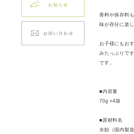
香料や保存料
味が存分に楽
お子様にもおす
みたっぷりで
です。
■内容量
70g ×4袋
■原材料名
水飴（国内製