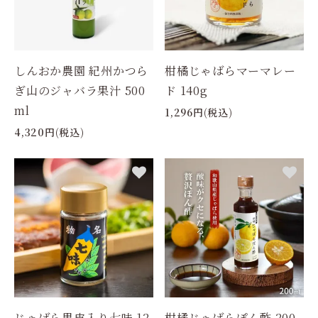
しんおか農園 紀州かつら
柑橘じゃばらマーマレー
ぎ山のジャバラ果汁 500
ド 140g
ml
1,296円(税込)
4,320円(税込)
じゃばら果皮入り七味 12
柑橘じゃばらぽん酢 200