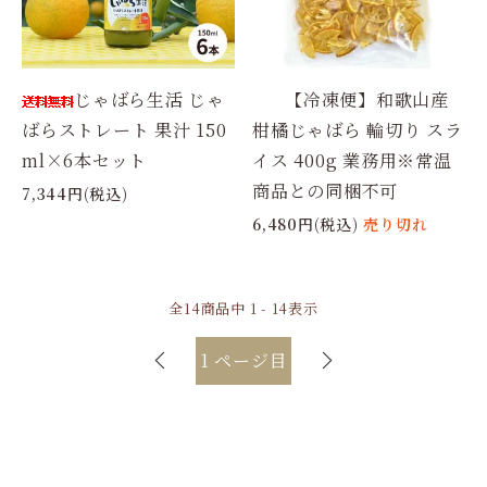
じゃばら生活 じゃ
【冷凍便】和歌山産
ばらストレート 果汁 150
柑橘じゃばら 輪切り スラ
ml×6本セット
イス 400g 業務用※常温
商品との同梱不可
7,344円(税込)
6,480円(税込)
売り切れ
全
14
商品中
1 - 14
表示
1
ページ目